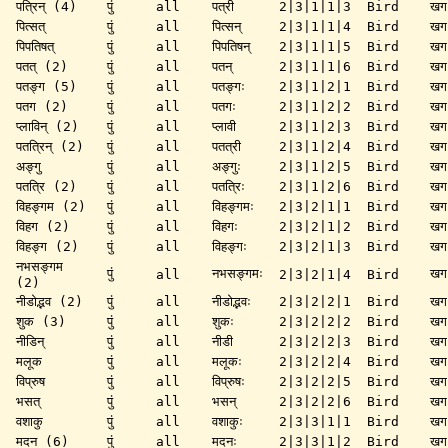
पत्रिन् (4)
पुं
all
पत्री
2|3|1|1|3
Bird
खग
पित्सत्
पुं
all
पित्सन्
2|3|1|1|4
Bird
खग
पिपतिषत्
पुं
all
पिपतिषन्
2|3|1|1|5
Bird
खग
पतत् (2)
पुं
all
पतन्
2|3|1|1|6
Bird
खग
पतङ्ग (5)
पुं
all
पतङ्गः
2|3|1|2|1
Bird
खग
पतग (2)
पुं
all
पतगः
2|3|1|2|2
Bird
खग
प्लाविन् (2)
पुं
all
प्लावी
2|3|1|2|3
Bird
खग
पतत्रिन् (2)
पुं
all
पतत्री
2|3|1|2|4
Bird
खग
अङ्गु
पुं
all
अङ्गुः
2|3|1|2|5
Bird
खग
पतत्रि (2)
पुं
all
पतत्रिः
2|3|1|2|6
Bird
खग
विहङ्गम (2)
पुं
all
विहङ्गमः
2|3|2|1|1
Bird
खग
विहग (2)
पुं
all
विहगः
2|3|2|1|2
Bird
खग
विहङ्ग (2)
पुं
all
विहङ्गः
2|3|2|1|3
Bird
खग
नभसङ्गम
पुं
नभसङ्गमः
खग
all
2|3|2|1|4
Bird
(2)
नीडोद्भव (2)
पुं
all
नीडोद्भवः
2|3|2|2|1
Bird
खग
शुक (3)
पुं
all
शुकः
2|3|2|2|2
Bird
खग
नीडिन्
पुं
all
नीडी
2|3|2|2|3
Bird
खग
मलूक
पुं
all
मलूकः
2|3|2|2|4
Bird
खग
विप्रुष
पुं
all
विप्रुषः
2|3|2|2|5
Bird
खग
भसत्
पुं
all
भसन्
2|3|2|2|6
Bird
खग
वशाकु
पुं
all
वशाकुः
2|3|3|1|1
Bird
खग
मदन (6)
पुं
all
मदनः
2|3|3|1|2
Bird
खग