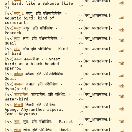
--[परा_अपरासंबन्धः]-
पक्षी
of bird; like a Sakunta (kite
->
?)
[vk]
मद्गुः1
मद्गुः इति पक्षिजातिविशेषः -
--[परा_अपरासंबन्धः]-
पक्षी
Aquatic bird; kind of
->
cormorant.
[vk]
मयूरः
मयूरः इति पक्षिविशेषः -
--[परा_अपरासंबन्धः]-
पक्षी
Peacock
->
[vk]
लावः
लावः इति पक्षिजातिविशेषः -
--[परा_अपरासंबन्धः]-
पक्षी
Quail
->
[vk]
लोपा
लोपा इति पक्षिविशेषः - Kind
--[परा_अपरासंबन्धः]-
पक्षी
of bird
->
[vk]
वनजः
वनजपक्षिणः - Forest
--[परा_अपरासंबन्धः]-
पक्षी
bird; as a black-headed
->
sparrow
[vk]
वर्तकम्
वर्तकम् इति पक्षिजातिविशेषः -
--[परा_अपरासंबन्धः]-
पक्षी
Quail
->
[vk]
वाचाला
वाचाला इति पक्षिविशेषः -
--[परा_अपरासंबन्धः]-
पक्षी
Myna(bird)
->
[vk]
शकटाविलः
शकटाविलः इति पक्षिभेदः -
--[परा_अपरासंबन्धः]-
पक्षी
Water-bird
->
[vk]
शिखरी
शिखरी इति पक्षिविशेषः -
--[परा_अपरासंबन्धः]-
पक्षी
Apāng; Ahyranthes aspera;
->
Tamil Nayuruvi
--[परा_अपरासंबन्धः]-
[vk]
शुकः
शुकः इति पक्षिविशेषः - Parrot
पक्षी
->
[vk]
श्येनः
श्येनः इति पक्षिविशेषः - Hawk;
--[परा_अपरासंबन्धः]-
पक्षी