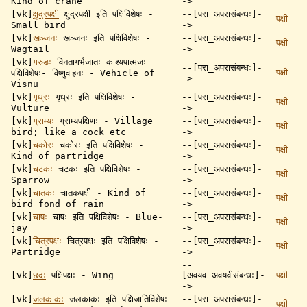
Kind of crane
->
[vk]
क्षुद्रपक्षी
क्षुद्रपक्षी इति पक्षिविशेषः -
--[परा_अपरासंबन्धः]-
पक्षी
Small bird
->
[vk]
खञ्जनः
खञ्जनः इति पक्षिविशेषः -
--[परा_अपरासंबन्धः]-
पक्षी
Wagtail
->
[vk]
गरुडः
विनतागर्भजातः काश्यपात्मजः
--[परा_अपरासंबन्धः]-
पक्षी
पक्षिविशेषः- विष्णुवाहनः - Vehicle of
->
Viṣṇu
[vk]
गृध्रः
गृध्रः इति पक्षिविशेषः -
--[परा_अपरासंबन्धः]-
पक्षी
Vulture
->
[vk]
ग्राम्यः
ग्राम्यपक्षिणः - Village
--[परा_अपरासंबन्धः]-
पक्षी
bird; like a cock etc
->
[vk]
चकोरः
चकोरः इति पक्षिविशेषः -
--[परा_अपरासंबन्धः]-
पक्षी
Kind of partridge
->
[vk]
चटकः
चटकः इति पक्षिविशेषः -
--[परा_अपरासंबन्धः]-
पक्षी
Sparrow
->
[vk]
चातकः
चातकपक्षी - Kind of
--[परा_अपरासंबन्धः]-
पक्षी
bird fond of rain
->
[vk]
चाषः
चाषः इति पक्षिविशेषः - Blue-
--[परा_अपरासंबन्धः]-
पक्षी
jay
->
[vk]
चित्रपक्षः
चित्रपक्षः इति पक्षिविशेषः -
--[परा_अपरासंबन्धः]-
पक्षी
Partridge
->
--
[vk]
छदः
पक्षिपक्षः - Wing
[अवयव_अवयवीसंबन्धः]-
पक्षी
->
[vk]
जलकाकः
जलकाकः इति पक्षिजातिविशेषः
--[परा_अपरासंबन्धः]-
पक्षी