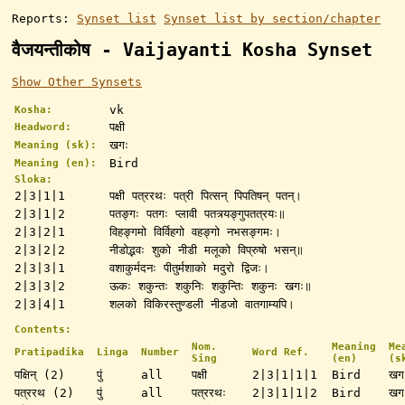
Reports:
Synset list
Synset list by section/chapter
वैजयन्तीकोष - Vaijayanti Kosha Synset
Show Other Synsets
vk
Kosha:
पक्षी
Headword:
खगः
Meaning (sk):
Bird
Meaning (en):
Sloka:
2|3|1|1
पक्षी पत्ररथः पत्री पित्सन् पिपतिषन् पतन्।
2|3|1|2
पतङ्गः पतगः प्लावी पतत्र्यङ्गुपतत्रयः॥
2|3|2|1
विहङ्गमो विर्विहगो वहङ्गो नभसङ्गमः।
2|3|2|2
नीडोद्भवः शुको नीडी मलूको विप्रुषो भसन्॥
2|3|3|1
वशाकुर्मदनः पीतुर्मशाको मदुरो द्विजः।
2|3|3|2
ऊकः शकुन्तः शकुनिः शकुन्तिः शकुनः खगः॥
2|3|4|1
शलको विकिरस्तुण्डली नीडजो वातगाम्यपि।
Contents:
Nom.
Meaning
Me
Pratipadika
Linga
Number
Word Ref.
Sing
(en)
(s
पक्षिन् (2)
पुं
all
पक्षी
2|3|1|1|1
Bird
खग
पत्ररथ (2)
पुं
all
पत्ररथः
2|3|1|1|2
Bird
खग