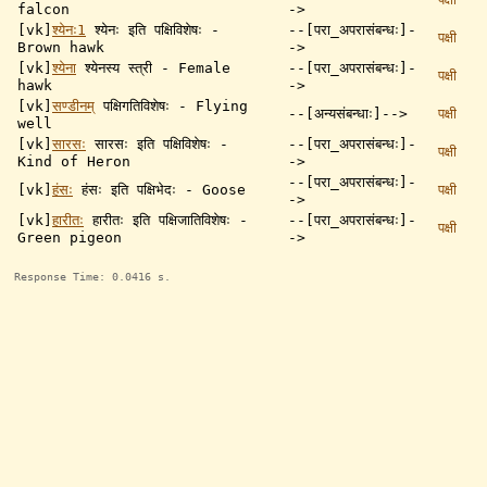
falcon
->
[vk]
श्येनः1
श्येनः इति पक्षिविशेषः -
--[परा_अपरासंबन्धः]-
पक्षी
Brown hawk
->
[vk]
श्येना
श्येनस्य स्त्री - Female
--[परा_अपरासंबन्धः]-
पक्षी
hawk
->
[vk]
सण्डीनम्
पक्षिगतिविशेषः - Flying
--[अन्यसंबन्धाः]-->
पक्षी
well
[vk]
सारसः
सारसः इति पक्षिविशेषः -
--[परा_अपरासंबन्धः]-
पक्षी
Kind of Heron
->
--[परा_अपरासंबन्धः]-
[vk]
हंसः
हंसः इति पक्षिभेदः - Goose
पक्षी
->
[vk]
हारीतः
हारीतः इति पक्षिजातिविशेषः -
--[परा_अपरासंबन्धः]-
पक्षी
Green pigeon
->
Response Time: 0.0416 s.