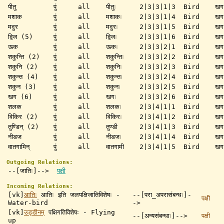
पीतु
पुं
all
पीतुः
2|3|3|1|3
Bird
खग
मशाक
पुं
all
मशाकः
2|3|3|1|4
Bird
खग
मदुर
पुं
all
मदुरः
2|3|3|1|5
Bird
खग
द्विज (5)
पुं
all
द्विजः
2|3|3|1|6
Bird
खग
ऊक
पुं
all
ऊकः
2|3|3|2|1
Bird
खग
शकुन्ति (2)
पुं
all
शकुन्तिः
2|3|3|2|2
Bird
खग
शकुनि (2)
पुं
all
शकुनिः
2|3|3|2|3
Bird
खग
शकुन्त (4)
पुं
all
शकुन्तः
2|3|3|2|4
Bird
खग
शकुन (3)
पुं
all
शकुनः
2|3|3|2|5
Bird
खग
खग (6)
पुं
all
खगः
2|3|3|2|6
Bird
खग
शलक
पुं
all
शलकः
2|3|4|1|1
Bird
खग
विकिर (2)
पुं
all
विकिरः
2|3|4|1|2
Bird
खग
तुण्डिन् (2)
पुं
all
तुण्डी
2|3|4|1|3
Bird
खग
नीडज
पुं
all
नीडजः
2|3|4|1|4
Bird
खग
वातगामिन्
पुं
all
वातगामी
2|3|4|1|5
Bird
खग
Outgoing Relations:
--[जातिः]-->
पक्षी
Incoming Relations:
[vk]
आतिः
आतिः इति जलपक्षिजातिविशेषः -
--[परा_अपरासंबन्धः]-
पक्षी
Water-bird
->
[vk]
उड्डीनम्
पक्षिगतिविशेषः - Flying
--[अन्यसंबन्धाः]-->
पक्षी
up