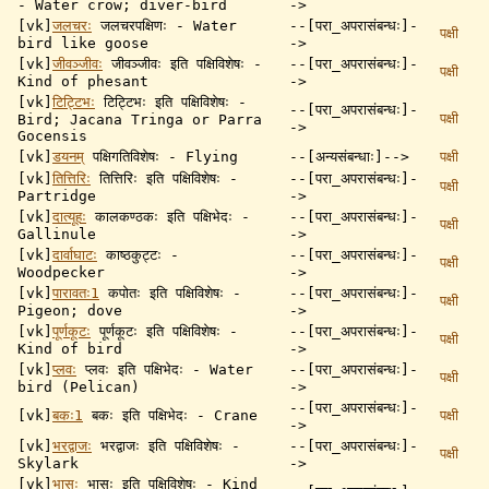
- Water crow; diver-bird
->
[vk]
जलचरः
जलचरपक्षिणः - Water
--[परा_अपरासंबन्धः]-
पक्षी
bird like goose
->
[vk]
जीवञ्जीवः
जीवञ्जीवः इति पक्षिविशेषः -
--[परा_अपरासंबन्धः]-
पक्षी
Kind of phesant
->
[vk]
टिट्टिभः
टिट्टिभः इति पक्षिविशेषः -
--[परा_अपरासंबन्धः]-
पक्षी
Bird; Jacana Tringa or Parra
->
Gocensis
[vk]
डयनम्
पक्षिगतिविशेषः - Flying
--[अन्यसंबन्धाः]-->
पक्षी
[vk]
तित्तिरिः
तित्तिरिः इति पक्षिविशेषः -
--[परा_अपरासंबन्धः]-
पक्षी
Partridge
->
[vk]
दात्यूहः
कालकण्ठकः इति पक्षिभेदः -
--[परा_अपरासंबन्धः]-
पक्षी
Gallinule
->
[vk]
दार्वाघाटः
काष्ठकुट्टः -
--[परा_अपरासंबन्धः]-
पक्षी
Woodpecker
->
[vk]
पारावतः1
कपोतः इति पक्षिविशेषः -
--[परा_अपरासंबन्धः]-
पक्षी
Pigeon; dove
->
[vk]
पूर्णकूटः
पूर्णकूटः इति पक्षिविशेषः -
--[परा_अपरासंबन्धः]-
पक्षी
Kind of bird
->
[vk]
प्लवः
प्लवः इति पक्षिभेदः - Water
--[परा_अपरासंबन्धः]-
पक्षी
bird (Pelican)
->
--[परा_अपरासंबन्धः]-
[vk]
बकः1
बकः इति पक्षिभेदः - Crane
पक्षी
->
[vk]
भरद्वाजः
भरद्वाजः इति पक्षिविशेषः -
--[परा_अपरासंबन्धः]-
पक्षी
Skylark
->
[vk]
भासः
भासः इति पक्षिविशेषः - Kind