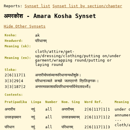
Reports:
Synset list
Synset list by section/chapter
अमरकोश - Amara Kosha Synset
Hide Other Synsets
ak
Kosha:
परिधानम्
Headword:
Meaning (sk):
cloth/attire/get-
up/dressing/clothing/putting on/under
Meaning (en):
garment/wrapping round/putting or
laying round
Sloka:
2|6|117|1
अन्तरीयोपसंव्यानपरिधानान्यधोंशुके।
3|3|29|4
परिधानाञ्चले कच्छो जलप्रान्ते त्रिलिङ्गकः।
3|3|187|2
अन्तरमवकाशावधिपरिधानान्तर्धिभेदतादर्थ्ये॥
Contents:
Pratipadika
Linga
Number
Nom. Sing
Word Ref.
Meaning
अन्तरीय
नपुं
all
अन्तरीयम्
2|6|117|1|1
under 
annume
उपसङ्ख्यान
नपुं
all
उपसङख्यानम्
2|6|117|1|2
...
cloth/
परिधान
नपुं
all
परिधानम्
2|6|117|1|3
...