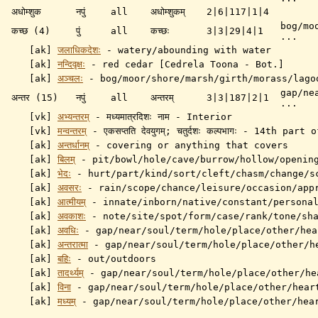
अधोम्शुक
नपुं
all
अधोम्शुकम्
2|6|117|1|4
bog/mo
कच्छ (4)
पुं
all
कच्छः
3|3|29|4|1
...
[ak]
जलाधिकदेशः
- watery/abounding with water
[ak]
नन्दिवृक्षः
- red cedar [Cedrela Toona - Bot.]
[ak]
अञ्चलः
-
bog/moor/shore/marsh/girth/morass/lago
gap/ne
अन्तर (15)
नपुं
all
अन्तरम्
3|3|187|2|1
...
[vk]
अभ्यन्तरम्
- मध्यमात्रदिशः नाम - Interior
[vk]
मन्वन्तरम्
- एकसप्तति देवयुगम्; चतुर्दशः कल्पभागः - 14th part
[ak]
अन्तर्धानम्
- covering or anything that covers
[ak]
बिलम्
- pit/bowl/hole/cave/burrow/hollow/openin
[ak]
भेदः
-
hurt/part/kind/sort/cleft/chasm/change/s
[ak]
अवसरः
- rain/scope/chance/leisure/occasion/appr
[ak]
आत्मीयम्
-
innate/inborn/native/constant/persona
[ak]
अवकाशः
-
note/site/spot/form/case/rank/tone/sh
[ak]
अवधिः
-
gap/near/soul/term/hole/place/other/hea
[ak]
अन्तरात्मा
-
gap/near/soul/term/hole/place/other/h
[ak]
बहिः
- out/outdoors
[ak]
तादर्थ्यम्
-
gap/near/soul/term/hole/place/other/he
[ak]
विना
-
gap/near/soul/term/hole/place/other/hear
[ak]
मध्यम्
-
gap/near/soul/term/hole/place/other/hea