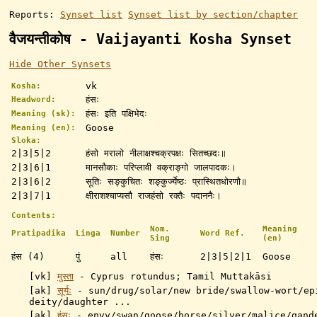
Reports:
Synset list
Synset list by section/chapter
वैजयन्तीकोष - Vaijayanti Kosha Synset
Hide Other Synsets
vk
Kosha:
हंसः
Headword:
हंसः इति पक्षिभेदः
Meaning (sk):
Goose
Meaning (en):
Sloka:
2|3|5|2
हंसो मरालो नीलाक्षश्चक्रपक्षः सितच्छदः॥
2|3|6|1
मानसौकाः परिप्लावी वक्राङ्गो जालपादकः।
2|3|6|2
सूतिः सङ्कुचितः शङ्कुर्ज्येष्ठः प्रास्थितधोरणौ॥
2|3|7|1
क्षीराशश्चाप्यसौ राजहंसो रक्तैः पदाननैः।
Contents:
Nom.
Meaning
Pratipadika
Linga
Number
Word Ref.
Sing
(en)
हंस (4)
पुं
all
हंसः
2|3|5|2|1
Goose
[vk]
मुस्ता
- Cyprus rotundus; Tamil Muttakāsi
[ak]
सूर्यः
-
sun/drug/solar/new bride/swallow-wort/ep
deity/daughter ...
[ak]
हंसः
-
envy/swan/goose/horse/silver/malice/gand