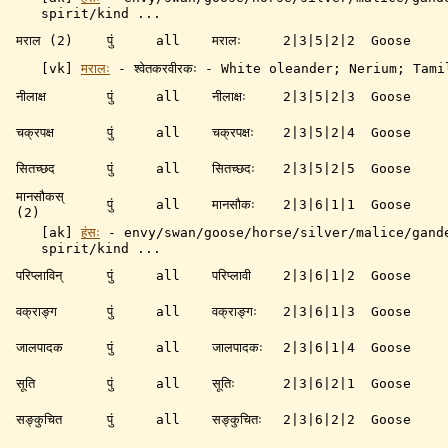
spirit/kind ...
मराल (2)
पुं
all
मरालः
2|3|5|2|2
Goose
[vk]
मरालः
- श्वेतकरवीरकः - White oleander; Nerium; Tami
नीलाक्ष
पुं
all
नीलाक्षः
2|3|5|2|3
Goose
चक्रपक्ष
पुं
all
चक्रपक्षः
2|3|5|2|4
Goose
सितच्छद
पुं
all
सितच्छदः
2|3|5|2|5
Goose
मानसौकस्
पुं
all
मानसौकः
2|3|6|1|1
Goose
(2)
[ak]
हंसः
-
envy/swan/goose/horse/silver/malice/gand
spirit/kind ...
परिप्लाविन्
पुं
all
परिप्लावी
2|3|6|1|2
Goose
वक्राङ्ग
पुं
all
वक्राङ्गः
2|3|6|1|3
Goose
जालपादक
पुं
all
जालपादकः
2|3|6|1|4
Goose
सूति
पुं
all
सूतिः
2|3|6|2|1
Goose
सङ्कुचित
पुं
all
सङ्कुचितः
2|3|6|2|2
Goose