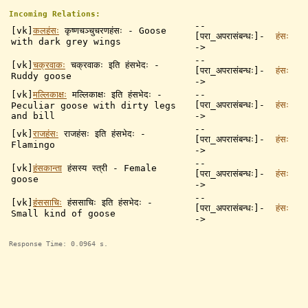
Incoming Relations:
--
[vk]
कलहंसः
कृष्णचञ्चुचरणहंसः - Goose
[परा_अपरासंबन्धः]-
हंसः
with dark grey wings
->
--
[vk]
चक्रवाकः
चक्रवाकः इति हंसभेदः -
[परा_अपरासंबन्धः]-
हंसः
Ruddy goose
->
[vk]
मल्लिकाक्षः
मल्लिकाक्षः इति हंसभेदः -
--
[परा_अपरासंबन्धः]-
हंसः
Peculiar goose with dirty legs
and bill
->
--
[vk]
राजहंसः
राजहंसः इति हंसभेदः -
[परा_अपरासंबन्धः]-
हंसः
Flamingo
->
--
[vk]
हंसकान्ता
हंसस्य स्त्री - Female
[परा_अपरासंबन्धः]-
हंसः
goose
->
--
[vk]
हंससाचिः
हंससाचिः इति हंसभेदः -
[परा_अपरासंबन्धः]-
हंसः
Small kind of goose
->
Response Time: 0.0964 s.