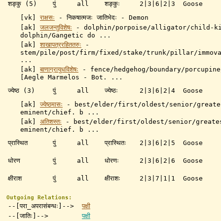
शङ्कु (5)
पुं
all
शङ्कुः
2|3|6|2|3
Goose
[vk]
राक्षसः
- निकषात्मजः जातिभेदः - Demon
[ak]
जलजन्तुविशेषः
-
dolphin/porpoise/alligator/child-k
dolphin/Gangetic do ...
[ak]
शाखापत्ररहिततरुः
-
stem/pile/post/firm/fixed/stake/trunk/pillar/immov
...
[ak]
बाणाग्रायुधविशेषः
-
fence/hedgehog/boundary/porcupine
[Aegle Marmelos - Bot. ...
ज्येष्ठ (3)
पुं
all
ज्येष्ठः
2|3|6|2|4
Goose
[ak]
ज्येष्ठमासः
-
best/elder/first/oldest/senior/greate
eminent/chief. b ...
[ak]
अतिशस्तः
-
best/elder/first/oldest/senior/greate
eminent/chief. b ...
प्रास्थित
पुं
all
प्रास्थितः
2|3|6|2|5
Goose
धोरण
पुं
all
धोरणः
2|3|6|2|6
Goose
क्षीराश
पुं
all
क्षीराशः
2|3|7|1|1
Goose
Outgoing Relations:
--[परा_अपरासंबन्धः]-->
पक्षी
--[जातिः]-->
पक्षी