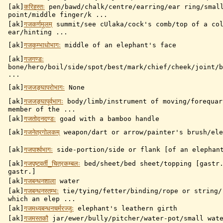
[ak]
करिहस्तः
pen/bawd/chalk/centre/earring/ear ring/smal
point/middle finger/k ...
[ak]
गजकर्णमूलम्
summit/see cUlaka/cock's comb/top of a co
ear/hinting ...
[ak]
गजकुम्भाधोभागः
middle of an elephant's face
[ak]
गजगण्डः
bone/hero/boil/side/spot/best/mark/chief/cheek/joint/b
...
[ak]
गजजङ्घापरोभागः
None
[ak]
गजजङ्घापूर्वभागः
body/limb/instrument of moving/forequar
member of the ...
[ak]
गजतोदनदण्डः
goad with a bamboo handle
[ak]
गजनेत्रगोलकम्
weapon/dart or arrow/painter's brush/ele
[ak]
गजपार्श्वभागः
side-portion/side or flank [of an elephan
[ak]
गजपृष्टवर्ती_चित्रकम्बलः
bed/sheet/bed sheet/topping [gastr.
gastr.]
[ak]
गजबन्धनशाला
water
[ak]
गजबन्धनस्तम्भः
tie/tying/fetter/binding/rope or string/
which an elep ...
[ak]
गजमध्यबन्धनचर्मरज्जुः
elephant's leathern girth
[ak]
गजमस्तकौ
jar/ewer/bully/pitcher/water-pot/small wat