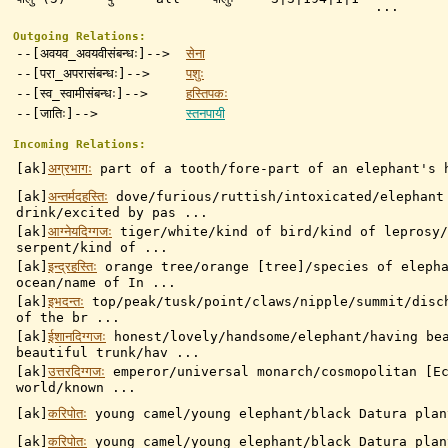
...
Outgoing Relations:
--[अवयव_अवयवीसंबन्धः]-->
सेना
--[परा_अपरासंबन्धः]-->
पशुः
--[स्व_स्वामीसंबन्धः]-->
हस्तिपकः
--[जातिः]-->
स्तनपायी
Incoming Relations:
[ak]
अग्रभागः
part of a tooth/fore-part of an elephant's 
[ak]
अन्तर्मदहस्तिः
dove/furious/ruttish/intoxicated/elephant
drink/excited by pas ...
[ak]
आग्नेयदिग्गजः
tiger/white/kind of bird/kind of leprosy/
serpent/kind of ...
[ak]
इन्द्रहस्तिः
orange tree/orange [tree]/species of eleph
ocean/name of In ...
[ak]
इभदन्तः
top/peak/tusk/point/claws/nipple/summit/disc
of the br ...
[ak]
ईशानदिग्गजः
honest/lovely/handsome/elephant/having be
beautiful trunk/hav ...
[ak]
उत्तरदिग्गजः
emperor/universal monarch/cosmopolitan [E
world/known ...
[ak]
करिपोतः
young camel/young elephant/black Datura plan
[ak]
करिपोतः
young camel/young elephant/black Datura plan