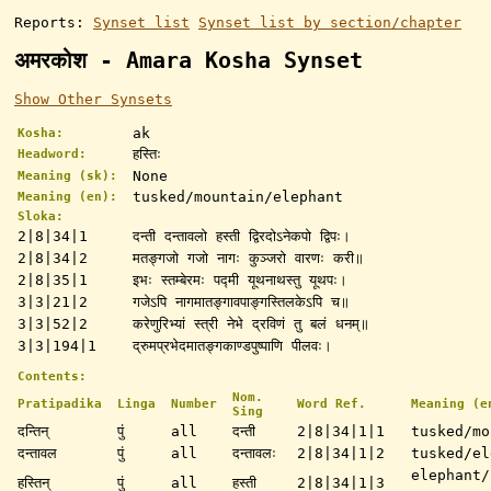
Reports:
Synset list
Synset list by section/chapter
अमरकोश - Amara Kosha Synset
Show Other Synsets
ak
Kosha:
हस्तिः
Headword:
None
Meaning (sk):
tusked/mountain/elephant
Meaning (en):
Sloka:
2|8|34|1
दन्ती दन्तावलो हस्ती द्विरदोऽनेकपो द्विपः।
2|8|34|2
मतङ्गजो गजो नागः कुञ्जरो वारणः करी॥
2|8|35|1
इभः स्तम्बेरमः पद्मी यूथनाथस्तु यूथपः।
3|3|21|2
गजेऽपि नागमातङ्गावपाङ्गस्तिलकेऽपि च॥
3|3|52|2
करेणुरिभ्यां स्त्री नेभे द्रविणं तु बलं धनम्॥
3|3|194|1
द्रुमप्रभेदमातङ्गकाण्डपुष्पाणि पीलवः।
Contents:
Nom.
Pratipadika
Linga
Number
Word Ref.
Meaning (e
Sing
दन्तिन्
पुं
all
दन्ती
2|8|34|1|1
tusked/mo
दन्तावल
पुं
all
दन्तावलः
2|8|34|1|2
tusked/el
elephant/
हस्तिन्
पुं
all
हस्ती
2|8|34|1|3