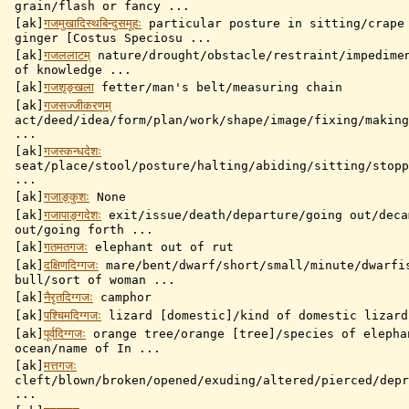
grain/flash or fancy ...
[ak]
गजमुखादिस्थबिन्दुसमूहः
particular posture in sitting/crape
ginger [Costus Speciosu ...
[ak]
गजललाटम्
nature/drought/obstacle/restraint/impedime
of knowledge ...
[ak]
गजशृङ्खला
fetter/man's belt/measuring chain
[ak]
गजसज्जीकरणम्
act/deed/idea/form/plan/work/shape/image/fixing/making
...
[ak]
गजस्कन्धदेशः
seat/place/stool/posture/halting/abiding/sitting/stopp
...
[ak]
गजाङ्कुशः
None
[ak]
गजापाङ्गदेशः
exit/issue/death/departure/going out/deca
out/going forth ...
[ak]
गतमतगजः
elephant out of rut
[ak]
दक्षिणदिग्गजः
mare/bent/dwarf/short/small/minute/dwarfi
bull/sort of woman ...
[ak]
नैरृतदिग्गजः
camphor
[ak]
पश्चिमदिग्गजः
lizard [domestic]/kind of domestic lizard
[ak]
पूर्वदिग्गजः
orange tree/orange [tree]/species of elepha
ocean/name of In ...
[ak]
मत्तगजः
cleft/blown/broken/opened/exuding/altered/pierced/depr
...