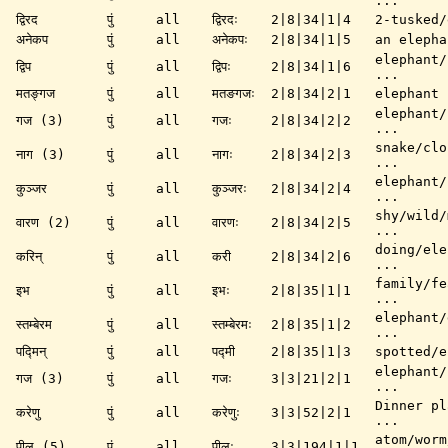
...
द्विरद
पुं
all
द्विरदः
2|8|34|1|4
2-tusked/
अनेकप
पुं
all
अनेकपः
2|8|34|1|5
an elepha
elephant/
द्विप
पुं
all
द्विपः
2|8|34|1|6
...
मतङ्गज
पुं
all
मतङगजः
2|8|34|2|1
elephant
elephant/
गज (3)
पुं
all
गजः
2|8|34|2|2
...
snake/clo
नाग (3)
पुं
all
नागः
2|8|34|2|3
...
elephant/
कुञ्जर
पुं
all
कुञ्जरः
2|8|34|2|4
...
shy/wild/
वारण (2)
पुं
all
वारणः
2|8|34|2|5
...
doing/ele
करिन्
पुं
all
करी
2|8|34|2|6
...
family/fe
इभ
पुं
all
इभः
2|8|35|1|1
...
elephant/
स्तम्बेरम
पुं
all
स्तम्बेरमः
2|8|35|1|2
...
पद्मिन्
पुं
all
पद्मी
2|8|35|1|3
spotted/e
elephant/
गज (3)
पुं
all
गजः
3|3|21|2|1
...
Dinner pl
करेणु
पुं
all
करेणुः
3|3|52|2|1
...
atom/worm
पीलु (5)
पुं
all
पीलुः
3|3|194|1|1