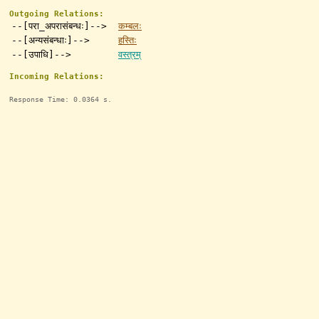
Outgoing Relations:
--[परा_अपरासंबन्धः]-->
कम्बलः
--[अन्यसंबन्धाः]-->
हस्तिः
--[उपाधि]-->
वस्त्रम्
Incoming Relations:
Response Time: 0.0364 s.