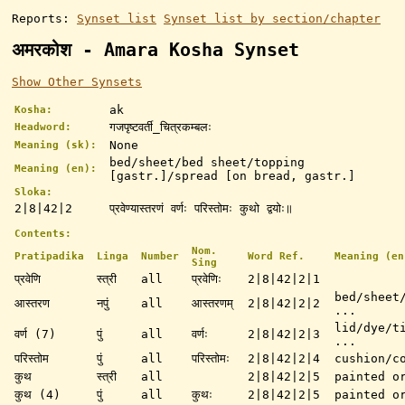
Reports:
Synset list
Synset list by section/chapter
अमरकोश - Amara Kosha Synset
Show Other Synsets
ak
Kosha:
गजपृष्टवर्ती_चित्रकम्बलः
Headword:
None
Meaning (sk):
bed/sheet/bed sheet/topping
Meaning (en):
[gastr.]/spread [on bread, gastr.]
Sloka:
2|8|42|2
प्रवेण्यास्तरणं वर्णः परिस्तोमः कुथो द्वयोः॥
Contents:
Nom.
Pratipadika
Linga
Number
Word Ref.
Meaning (en
Sing
प्रवेणि
स्त्री
all
प्रवेणिः
2|8|42|2|1
bed/sheet
आस्तरण
नपुं
all
आस्तरणम्
2|8|42|2|2
...
lid/dye/t
वर्ण (7)
पुं
all
वर्णः
2|8|42|2|3
...
परिस्तोम
पुं
all
परिस्तोमः
2|8|42|2|4
cushion/c
कुथ
स्त्री
all
2|8|42|2|5
painted o
कुथ (4)
पुं
all
कुथः
2|8|42|2|5
painted o