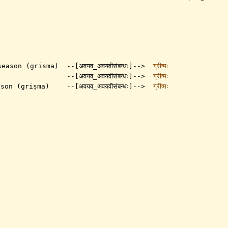
 season (griṣma)
--[अवयव_अवयवीसंबन्धः]-->
ग्रीष्मः
--[अवयव_अवयवीसंबन्धः]-->
ग्रीष्मः
season (griṣma)
--[अवयव_अवयवीसंबन्धः]-->
ग्रीष्मः