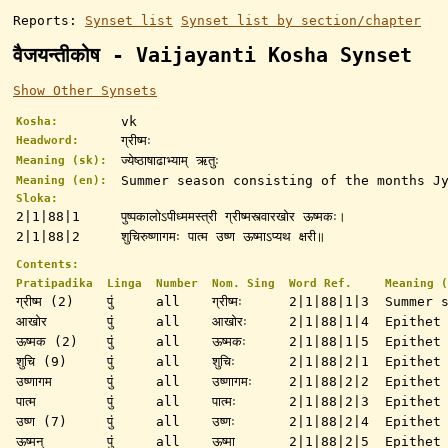
Reports:
Synset list
Synset list by section/chapter
वैजयन्तीकोष - Vaijayanti Kosha Synset
Show Other Synsets
vk
Kosha:
ग्रीष्मः
Headword:
ज्येष्ठाषाढाभ्याम् ऋतुः
Meaning (sk):
Summer season consisting of the months J
Meaning (en):
Sloka:
2|1|88|1
पुष्पकालोऽपीध्ममस्त्री ग्रीष्मस्त्वारखोर ऊष्मकः।
2|1|88|2
शुचिरुष्णागमः पात्म उष्ण ऊष्माऽप्यथ क्षरी॥
Contents:
Pratipadika
Linga
Number
Nom. Sing
Word Ref.
Meaning (
ग्रीष्म (2)
पुं
all
ग्रीष्मः
2|1|88|1|3
Summer 
आखोर
पुं
all
आखोरः
2|1|88|1|4
Epithet
ऊष्मक (2)
पुं
all
ऊष्मकः
2|1|88|1|5
Epithet
शुचि (9)
पुं
all
शुचिः
2|1|88|2|1
Epithet
उष्णागम
पुं
all
उष्णागमः
2|1|88|2|2
Epithet
पात्म
पुं
all
पात्मः
2|1|88|2|3
Epithet
उष्ण (7)
पुं
all
उष्णः
2|1|88|2|4
Epithet
ऊष्मन्
पुं
all
ऊष्मा
2|1|88|2|5
Epithet