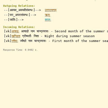
Outgoing Relations:
--[अवयव_अवयवीसंबन्धः]-->
उत्तरायणम्
--[परा_अपरासंबन्धः]-->
ऋतुः
--[जातिः]-->
कालः
Incoming Relations:
[vk]
आषाढः
आषाढो नाम चान्द्रमासः - Second month of the summer
[vk]
खण्डिता
ग्रीष्मर्तोः निशा - Night during summer season
[vk]
ज्यैष्ठः
ज्यैष्ठो नाम चान्द्रमासः - First month of the summer 
Response Time: 0.0482 s.