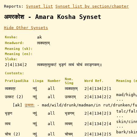
Reports:
Synset list
Synset list by section/chapter
अमरकोश - Amara Kosha Synset
Hide Other Synsets
ak
Kosha:
त्वक्पत्रम्
Headword:
Meaning (sk):
Meaning (en):
Sloka:
2|4|134|2
त्वक्पत्रमुत्कटं भृङ्गं त्वचं चोचं वराङ्गकम्॥
Contents:
Nom.
Pratipadika
Linga
Number
Word Ref.
Meaning (
Sing
त्वक्पत्र
नपुं
all
त्वक्पत्रम्
2|4|134|2|1
mad/high
उत्कट (2)
नपुं
all
उत्कटम्
2|4|134|2|2
...
[ak]
उन्मत्तः
-
mad/wild/drunk/madman/in rut/drunken/f
talc/fal
भृङ्ग
नपुं
all
भृङगम्
2|4|134|2|3
...
skin/cin
त्वच
नपुं
all
त्वचम्
2|4|134|2|4
...
bark/ski
चोच (2)
नपुं
all
चोचम्
2|4|134|2|5
...