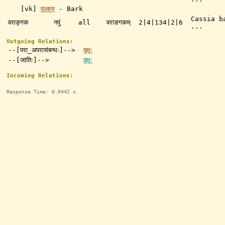
[vk]
वल्कम्
- Bark
Cassia b
वराङ्गक
नपुं
all
वराङगकम्
2|4|134|2|6
...
Outgoing Relations:
--[परा_अपरासंबन्धः]-->
वृक्षः
--[जातिः]-->
वृक्षः
Incoming Relations:
Response Time: 0.0442 s.