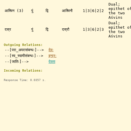
Dual;
epithet o
आश्विन (3)
पुं
द्वि
आश्विनौ
1|3|6|2|2
the two
Aśvins
Dual;
epithet o
दस्र
पुं
द्वि
दस्रौ
1|3|6|2|3
the two
Aśvins
Outgoing Relations:
--[परा_अपरासंबन्धः]-->
देवः
--[स्व_स्वामीसंबन्धः]-->
इन्द्रः
--[जातिः]-->
देवता
Incoming Relations:
Response Time: 0.0357 s.