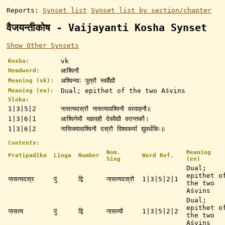
Reports:
Synset list
Synset list by section/chapter
वैजयन्तीकोष - Vaijayanti Kosha Synset
Show Other Synsets
vk
Kosha:
आश्विनौ
Headword:
अश्विन्याः पुत्रौ स्वर्वैद्यौ
Meaning (sk):
Dual; epithet of the two Aśvins
Meaning (en):
Sloka:
1|3|5|2
नासत्यदस्रौ नासत्यावश्विनौ वरवाहनौ॥
1|3|6|1
आश्विनेयौ यज्ञवहौ देववैद्यौ वरान्तकौ।
1|3|6|2
नासिक्यावाश्विनौ दस्रौ विश्वकर्मा द्युवर्धकिः॥
Contents:
Nom.
Meaning
Pratipadika
Linga
Number
Word Ref.
Sing
(en)
Dual;
epithet o
नासत्यदस्र
पुं
द्वि
नासत्यदस्रौ
1|3|5|2|1
the two
Aśvins
Dual;
epithet o
नासत्य
पुं
द्वि
नासत्यौ
1|3|5|2|2
the two
Aśvins