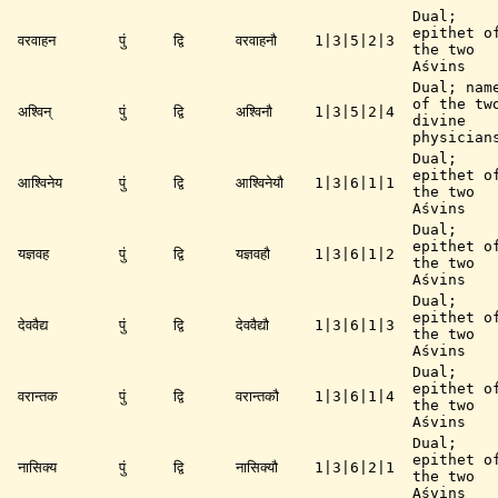
Dual;
epithet o
वरवाहन
पुं
द्वि
वरवाहनौ
1|3|5|2|3
the two
Aśvins
Dual; nam
of the tw
अश्विन्
पुं
द्वि
अश्विनौ
1|3|5|2|4
divine
physician
Dual;
epithet o
आश्विनेय
पुं
द्वि
आश्विनेयौ
1|3|6|1|1
the two
Aśvins
Dual;
epithet o
यज्ञवह
पुं
द्वि
यज्ञवहौ
1|3|6|1|2
the two
Aśvins
Dual;
epithet o
देववैद्य
पुं
द्वि
देववैद्यौ
1|3|6|1|3
the two
Aśvins
Dual;
epithet o
वरान्तक
पुं
द्वि
वरान्तकौ
1|3|6|1|4
the two
Aśvins
Dual;
epithet o
नासिक्य
पुं
द्वि
नासिक्यौ
1|3|6|2|1
the two
Aśvins