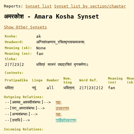
Reports:
Synset list
Synset list by section/chapter
अमरकोश - Amara Kosha Synset
Show Other Synsets
ak
Kosha:
अग्निसंरक्षणाय_रचितमृगत्वचव्यजनम्
Headword:
None
Meaning (sk):
fan
Meaning (en):
Sloka:
2|7|23|2
धवित्रं व्यजनं तद्यद्रचितं मृगचर्मणा॥
Contents:
Nom.
Meaning
Mea
Pratipadika
Linga
Number
Word Ref.
Sing
(en)
(sk
धवित्र
नपुं
all
धवित्रम्
2|7|23|2|2
fan
Outgoing Relations:
--[अवयव_अवयवीसंबन्धः]-->
यज्ञः
--[परा_अपरासंबन्धः]-->
उपकरणम्
--[अन्यसंबन्धाः]-->
यज्ञः
--[उपाधि]-->
गार्हिकोपकरणम्
Incoming Relations: