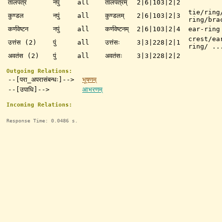
तालपत्र
नपुं
all
तालपत्रम्
2|6|103|2|2
tie/ring
कुण्डल
नपुं
all
कुण्डलम्
2|6|103|2|3
ring/bra
कर्णवेष्टन
नपुं
all
कर्णवेष्टनम्
2|6|103|2|4
ear-ring
crest/ea
उत्तंस (2)
पुं
all
उत्तंसः
3|3|228|2|1
ring/ ..
अवतंस (2)
पुं
all
अवतंसः
3|3|228|2|2
Outgoing Relations:
--[परा_अपरासंबन्धः]-->
भूषणम्
--[उपाधि]-->
आभरणम्
Incoming Relations:
Response Time: 0.0486 s.