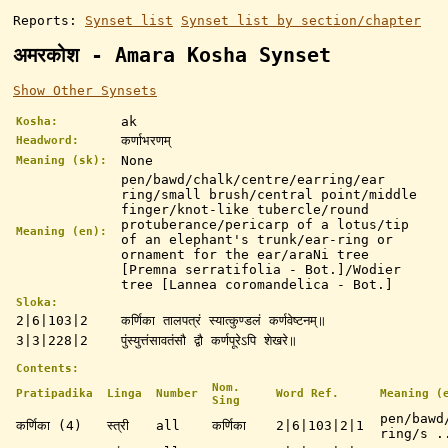
Reports:
Synset list
Synset list by section/chapter
अमरकोश - Amara Kosha Synset
Show Other Synsets
ak
Kosha:
कर्णाभरणम्
Headword:
None
Meaning (sk):
pen/bawd/chalk/centre/earring/ear
ring/small brush/central point/middle
finger/knot-like tubercle/round
protuberance/pericarp of a lotus/tip
Meaning (en):
of an elephant's trunk/ear-ring or
ornament for the ear/araNi tree
[Premna serratifolia - Bot.]/Wodier
tree [Lannea coromandelica - Bot.]
Sloka:
2|6|103|2
कर्णिका तालपत्रं स्यात्कुण्डलं कर्णवेष्टनम्॥
3|3|228|2
पुंस्युत्तंसावतंसौ द्वौ कर्णपूरेऽपि शेखरे॥
Contents:
Nom.
Pratipadika
Linga
Number
Word Ref.
Meaning (
Sing
pen/bawd
कर्णिका (4)
स्त्री
all
कर्णिका
2|6|103|2|1
ring/s .