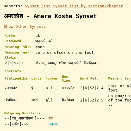
Reports:
Synset list
Synset list by section/chapter
अमरकोश - Amara Kosha Synset
Show Other Synsets
ak
Kosha:
पादस्फोटनरोगः
Headword:
None
Meaning (sk):
sore or ulcer on the foot
Meaning (en):
Sloka:
2|6|52|2
शोफस्तु श्वयथुः शोथः पादस्फोटो विपादिका॥
Contents:
Nom.
Pratipadika
Linga
Number
Word Ref.
Meaning (en
Sing
sore or u
पादस्फोट
पुं
all
पादस्फोटः
2|6|52|2|4
foot
enigma/ri
विपादिका
स्त्री
विपादिका
all
2|6|52|2|5
of the fo
...
Outgoing Relations:
--[परा_अपरासंबन्धः]-->
रोगः
--[जातिः]-->
अवस्था