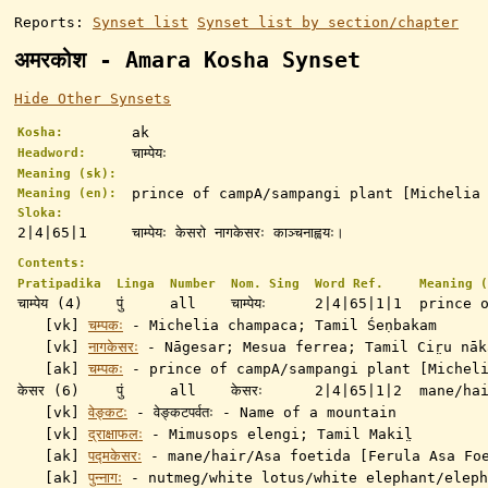
Reports:
Synset list
Synset list by section/chapter
अमरकोश - Amara Kosha Synset
Hide Other Synsets
ak
Kosha:
चाम्पेयः
Headword:
Meaning (sk):
prince of campA/sampangi plant [Michelia
Meaning (en):
Sloka:
2|4|65|1
चाम्पेयः केसरो नागकेसरः काञ्चनाह्वयः।
Contents:
Pratipadika
Linga
Number
Nom. Sing
Word Ref.
Meaning (
चाम्पेय (4)
पुं
all
चाम्पेयः
2|4|65|1|1
prince 
[vk]
चम्पकः
- Michelia champaca; Tamil Śeṇbakam
[vk]
नागकेसरः
- Nāgesar; Mesua ferrea; Tamil Cir̤u nāk
[ak]
चम्पकः
-
prince of campA/sampangi plant [Michel
केसर (6)
पुं
all
केसरः
2|4|65|1|2
mane/ha
[vk]
वेङ्कटः
- वेङ्कटपर्वतः - Name of a mountain
[vk]
द्राक्षाफलः
- Mimusops elengi; Tamil Makil̤
[ak]
पद्मकेसरः
-
mane/hair/Asa foetida [Ferula Asa Fo
[ak]
पुन्नागः
- nutmeg/white lotus/white elephant/eleph