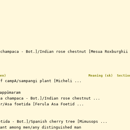
 champaca - Bot.]/Indian rose chestnut [Mesua Roxburghii
en)
Meaning (sk)
Sectio
of campA/sampangi plant [Micheli ...
appūmaram
ia champaca - Bot.]/Indian rose chestnut ...
ir/Asa foetida [Ferula Asa Foetid ...
etida - Bot.]/Spanish cherry tree [Mimusops ...
ant among men/any distinguished man