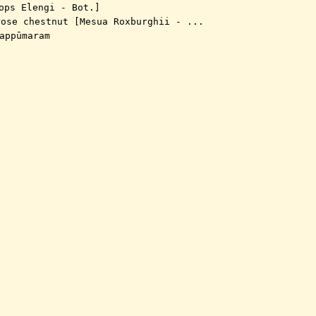
ops Elengi - Bot.]
rose chestnut [Mesua Roxburghii - ...
appūmaram