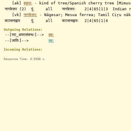
[ak]
बकुलः
- kind of tree/Spanish cherry tree [Mimus
नागकेसर (2)
पुं
all
नागकेसरः
2|4|65|1|3
Indian 
[vk]
नागकेसरः
- Nāgesar; Mesua ferrea; Tamil Cir̤u nāk
काञ्चनाह्वय
पुं
all
काञ्चनाह्वयः
2|4|65|1|4
Outgoing Relations:
--[परा_अपरासंबन्धः]-->
वृक्षः
--[जातिः]-->
वृक्षः
Incoming Relations:
Response Time: 0.0508 s.