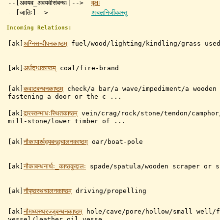
--[अवयव_अवयवीसंबन्धः]-->
वृक्षः
--[जातिः]-->
अचलनिर्जीववस्तु
Incoming Relations:
[ak]
अग्निसन्दीपनकाष्ठम्
fuel/wood/lighting/kindling/grass used
[ak]
अर्धदग्धकाष्ठम्
coal/fire-brand
[ak]
कवाटबन्धनकाष्ठम्
check/a bar/a wave/impediment/a wooden
fastening a door or the c ...
[ak]
द्वारस्तम्भाधःस्थितकाष्ठम्
vein/crag/rock/stone/tendon/camphor
mill-stone/lower timber of ...
[ak]
नौकापार्श्वद्वयबन्द्धचालनकाष्ठम्
oar/boat-pole
[ak]
नौकाबन्धनार्थः_काष्ठकुद्दालः
spade/spatula/wooden scraper or s
[ak]
नौपृष्ठस्थचालनकाष्ठम्
driving/propelling
[ak]
नौमध्यस्थरज्जुबन्धनकाष्ठम्
hole/cave/pore/hollow/small well/f
vessel/leather oil vesse ...