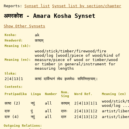
Reports:
Synset list
Synset list by section/chapter
अमरकोश - Amara Kosha Synset
Show Other Synsets
ak
Kosha:
काष्ठम्
Headword:
Meaning (sk):
wood/stick/timber/firewood/fire
wood/log [wood]/piece of wood/kind of
measure/piece of wood or timber/wood
Meaning (en):
or timber in general/instrument for
measuring lengths
Sloka:
2|4|13|1
काष्ठं दार्विन्धनं त्वेध इध्ममेधः समित्स्त्रियाम्।
Contents:
Nom.
Pratipadika
Linga
Number
Word Ref.
Meaning (en)
Sing
wood/stick/
काष्ठ (2)
नपुं
all
काष्ठम्
2|4|13|1|1
wood/log ..
दारु
पुं
all
दारुः
2|4|13|1|2
artist/libe
दारु (4)
नपुं
all
दारु
2|4|13|1|2
artist/libe
Outgoing Relations: