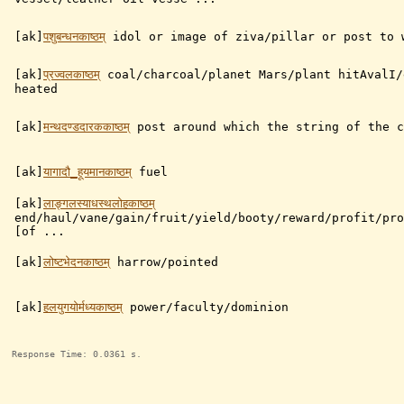
[ak]
पशुबन्धनकाष्ठम्
idol or image of ziva/pillar or post to 
[ak]
प्रज्वलकाष्ठम्
coal/charcoal/planet Mars/plant hitAvalI/
heated
[ak]
मन्थदण्डदारककाष्ठम्
post around which the string of the c
[ak]
यागादौ_हूयमानकाष्ठम्
fuel
[ak]
लाङ्गलस्याधस्थलोहकाष्ठम्
end/haul/vane/gain/fruit/yield/booty/reward/profit/pro
[of ...
[ak]
लोष्टभेदनकाष्ठम्
harrow/pointed
[ak]
हलयुगयोर्मध्यकाष्ठम्
power/faculty/dominion
Response Time: 0.0361 s.