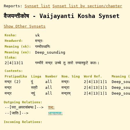
Reports:
Synset list
Synset list by section/chapter
वैजयन्तीकोष - Vaijayanti Kosha Synset
Show Other Synsets
vk
Kosha:
मन्द्रः
Headword:
गम्भीरध्वनिः
Meaning (sk):
Deep_sounding
Meaning (en):
Sloka:
2|4|13|1
गम्भीरे मन्द्र उच्चे तु तारो रम्यास्फुटे कलः।
Contents:
Pratipadika
Linga
Number
Nom. Sing
Word Ref.
Meaning (
मन्द्र (2)
पुं
all
मन्द्रः
2|4|13|1|1
Deep_so
मन्द्र
स्त्री
all
मन्द्रा
2|4|13|1|1
Deep_so
मन्द्र
नपुं
all
मन्द्रम्
2|4|13|1|1
Deep_so
Outgoing Relations:
--[परा_अपरासंबन्धः]-->
शब्दः
--[जातिः]-->
ध्वन्यात्मकः
Incoming Relations: