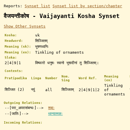
Reports:
Synset list
Synset list by section/chapter
वैजयन्तीकोष - Vaijayanti Kosha Synset
Show Other Synsets
vk
Kosha:
शिञ्जितम्
Headword:
भूषणध्वनिः
Meaning (sk):
Tinkling of ornaments
Meaning (en):
Sloka:
2|4|9|1
विष्फारो धनुषः स्वानो भूषादीनां तु शिञ्जितम्।
Contents:
Nom.
Meaning
Pratipadika
Linga
Number
Word Ref.
Sing
(en)
Tinkling
शिञ्जित (2)
नपुं
शिञ्जितम्
all
2|4|9|1|2
of
ornaments
Outgoing Relations:
--[परा_अपरासंबन्धः]-->
शब्दः
--[जातिः]-->
ध्वन्यात्मकः
Incoming Relations: