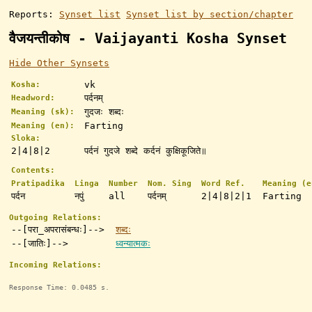
Reports:
Synset list
Synset list by section/chapter
वैजयन्तीकोष - Vaijayanti Kosha Synset
Hide Other Synsets
vk
Kosha:
पर्दनम्
Headword:
गुदजः शब्दः
Meaning (sk):
Farting
Meaning (en):
Sloka:
2|4|8|2
पर्दनं गुदजे शब्दे कर्दनं कुक्षिकूजिते॥
Contents:
Pratipadika
Linga
Number
Nom. Sing
Word Ref.
Meaning (e
पर्दन
नपुं
all
पर्दनम्
2|4|8|2|1
Farting
Outgoing Relations:
--[परा_अपरासंबन्धः]-->
शब्दः
--[जातिः]-->
ध्वन्यात्मकः
Incoming Relations:
Response Time: 0.0485 s.