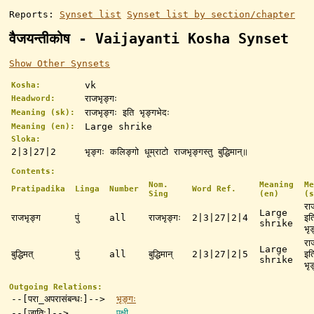
Reports:
Synset list
Synset list by section/chapter
वैजयन्तीकोष - Vaijayanti Kosha Synset
Show Other Synsets
vk
Kosha:
राजभृङ्गः
Headword:
राजभृङ्गः इति भृङ्गभेदः
Meaning (sk):
Large shrike
Meaning (en):
Sloka:
2|3|27|2
भृङ्गः कलिङ्गो धूम्राटो राजभृङ्गस्तु बुद्धिमान्॥
Contents:
Nom.
Meaning
Me
Pratipadika
Linga
Number
Word Ref.
Sing
(en)
(s
रा
Large
राजभृङ्ग
पुं
all
राजभृङ्गः
2|3|27|2|4
इत
shrike
भृ
रा
Large
बुद्धिमत्
पुं
all
बुद्धिमान्
2|3|27|2|5
इत
shrike
भृ
Outgoing Relations:
--[परा_अपरासंबन्धः]-->
भृङ्गः
--[जातिः]-->
पक्षी