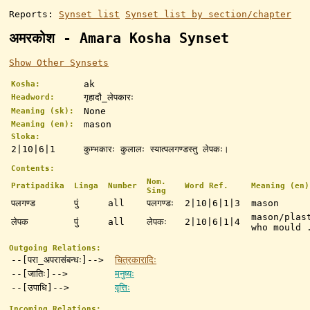
Reports:
Synset list
Synset list by section/chapter
अमरकोश - Amara Kosha Synset
Show Other Synsets
ak
Kosha:
गृहादौ_लेपकारः
Headword:
None
Meaning (sk):
mason
Meaning (en):
Sloka:
2|10|6|1
कुम्भकारः कुलालः स्यात्पलगण्डस्तु लेपकः।
Contents:
Nom.
Pratipadika
Linga
Number
Word Ref.
Meaning (en)
Sing
पलगण्ड
पुं
all
पलगण्डः
2|10|6|1|3
mason
mason/plas
लेपक
पुं
all
लेपकः
2|10|6|1|4
who mould 
Outgoing Relations:
--[परा_अपरासंबन्धः]-->
चित्रकारादिः
--[जातिः]-->
मनुष्यः
--[उपाधि]-->
वृत्तिः
Incoming Relations: