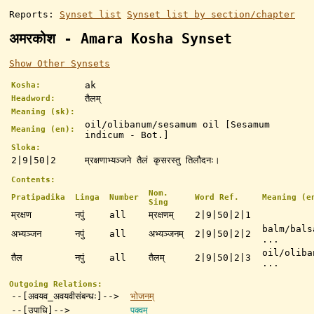
Reports:
Synset list
Synset list by section/chapter
अमरकोश - Amara Kosha Synset
Show Other Synsets
ak
Kosha:
तैलम्
Headword:
Meaning (sk):
oil/olibanum/sesamum oil [Sesamum
Meaning (en):
indicum - Bot.]
Sloka:
2|9|50|2
म्रक्षणाभ्यञ्जने तैलं कृसरस्तु तिलौदनः।
Contents:
Nom.
Pratipadika
Linga
Number
Word Ref.
Meaning (e
Sing
म्रक्षण
नपुं
all
म्रक्षणम्
2|9|50|2|1
balm/bals
अभ्यञ्जन
नपुं
all
अभ्यञ्जनम्
2|9|50|2|2
...
oil/oliba
तैल
नपुं
all
तैलम्
2|9|50|2|3
...
Outgoing Relations:
--[अवयव_अवयवीसंबन्धः]-->
भोजनम्
--[उपाधि]-->
पक्वम्