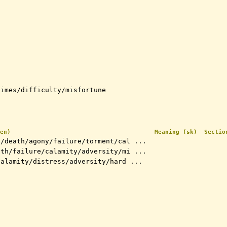
times/difficulty/misfortune
en)
Meaning (sk)
Sectio
n/death/agony/failure/torment/cal ...
ath/failure/calamity/adversity/mi ...
calamity/distress/adversity/hard ...