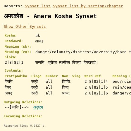
Reports:
Synset list
Synset list by section/chapter
अमरकोश - Amara Kosha Synset
Show Other Synsets
ak
Kosha:
आपत्
Headword:
Meaning (sk):
danger/calamity/distress/adversity/hard 
Meaning (en):
Sloka:
2|8|82|1
सम्पत्तिः श्रीश्च लक्ष्मीश्च विपत्त्यां विपदापदौ।
Contents:
Pratipadika
Linga
Number
Nom. Sing
Word Ref.
Meaning (
विपत्ति
स्त्री
all
विपत्तिः
2|8|82|1|4
end/rui
विपद्
स्त्री
all
विपत्
2|8|82|1|5
ruin/de
आपद्
स्त्री
all
आपत्
2|8|82|1|6
danger/
Outgoing Relations:
--[जातिः]-->
अदृष्टम्
Incoming Relations:
Response Time: 0.0327 s.