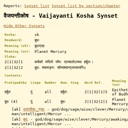
Reports:
Synset list
Synset list by section/chapter
वैजयन्तीकोष - Vaijayanti Kosha Synset
Hide Other Synsets
vk
Kosha:
बुधः
Headword:
बुधग्रहः
Meaning (sk):
Planet Mercury
Meaning (en):
Sloka:
2|1|32|1
कर्षको रुधिरो भौमः प्रव्यालोऽप्यथ हर्षुलः।
2|1|32|2
बुधः श्यामाङ्गः सौम्यश्चान्द्रमसायनि॥
Contents:
Meaning
Pratipadika
Linga
Number
Nom. Sing
Word Ref.
(en)
Epithet
हर्षुल
पुं
all
हर्षुलः
2|1|32|1|5
of Budh
Planet
बुध (4)
पुं
all
बुधः
2|1|32|2|1
Mercury
[ak]
उत्तरदिशः_ग्रहः
-
god/dog/sage/wise/clever/Mercury/
man/intelligent/Mercur ...
[ak]
बुधः
-
god/dog/sage/wise/clever/Mercury/awaking
man/intelligent/Mercur ...