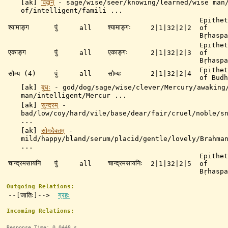
[ak]
विद्वान्
-
sage/wise/seer/knowing/learned/wise man
of/intelligent/famili ...
Epithet
श्यामाङ्ग
पुं
श्यामाङ्गः
all
2|1|32|2|2
of
Bṛhaspa
Epithet
एकाङ्ग
पुं
एकाङ्गः
all
2|1|32|2|3
of
Bṛhaspa
Epithet
सौम्य (4)
पुं
all
सौम्यः
2|1|32|2|4
of Budh
[ak]
बुधः
-
god/dog/sage/wise/clever/Mercury/awaking
man/intelligent/Mercur ...
[ak]
सुन्दरम्
-
bad/low/coy/hard/vile/base/dear/fair/cruel/noble/s
...
[ak]
सोमदैवतम्
-
mild/happy/bland/serum/placid/gentle/lovely/Brahma
...
Epithet
चान्द्रमसायनि
पुं
चान्द्रमसायनिः
all
2|1|32|2|5
of
Bṛhaspa
Outgoing Relations:
--[जातिः]-->
ग्रहः
Incoming Relations:
Response Time: 0.0448 s.