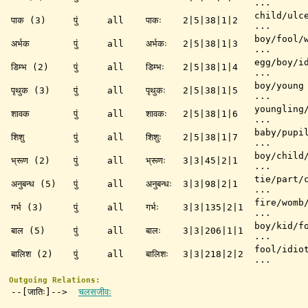
...
child/ulc
पाक (3)
पुं
all
पाकः
2|5|38|1|2
...
boy/fool/
अर्भक
पुं
all
अर्भकः
2|5|38|1|3
...
egg/boy/i
डिम्भ (2)
पुं
all
डिम्भः
2|5|38|1|4
...
boy/young
पृथुक (3)
पुं
all
पृथुकः
2|5|38|1|5
...
youngling
शावक
पुं
all
शावकः
2|5|38|1|6
...
baby/pupi
शिशु
पुं
all
शिशुः
2|5|38|1|7
...
boy/child
भ्रूण (2)
पुं
all
भ्रूणः
3|3|45|2|1
...
tie/part/
अनुबन्ध (5)
पुं
all
अनुबन्धः
3|3|98|2|1
...
fire/womb
गर्भ (3)
पुं
all
गर्भः
3|3|135|2|1
...
boy/kid/f
बाल (5)
पुं
all
बालः
3|3|206|1|1
...
fool/idio
बालिश (2)
पुं
all
बालिशः
3|3|218|2|2
...
Outgoing Relations:
--[जातिः]-->
चलसजीवः