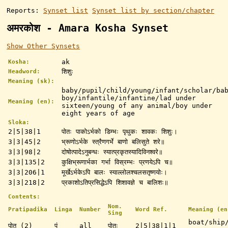
Reports:
Synset list
Synset list by section/chapter
अमरकोश - Amara Kosha Synset
Show Other Synsets
ak
Kosha:
शिशुः
Headword:
Meaning (sk):
baby/pupil/child/young/infant/scholar/ba
boy/infantile/infantine/lad under
Meaning (en):
sixteen/young of any animal/boy under
eight years of age
Sloka:
2|5|38|1
पोतः पाकोऽर्भको डिम्भः पृथुकः शावकः शिशुः।
3|3|45|2
भ्रूणोऽर्भके स्त्रैणगर्भे बाणो बलिसुते शरे॥
3|3|98|2
दोषोत्पादेऽनुबन्धः स्यात्प्रकृतस्यादिविनश्वरे॥
3|3|135|2
कुक्षिभ्रूणार्भका गर्भा विस्रम्भः प्रणयेऽपि च॥
3|3|206|1
मूर्खेऽर्भकेऽपि बालः स्याल्लोलश्चलसतृष्णयोः।
3|3|218|2
प्रकाशोऽतिप्रसिद्धेऽपि शिशावज्ञे च बालिशः॥
Contents:
Nom.
Pratipadika
Linga
Number
Word Ref.
Meaning (en
Sing
boat/ship
पोत (2)
पुं
all
पोतः
2|5|38|1|1