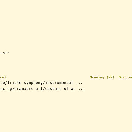
music
en)
Meaning (sk)
Sectio
nce/triple symphony/instrumental ...
ancing/dramatic art/costume of an ...