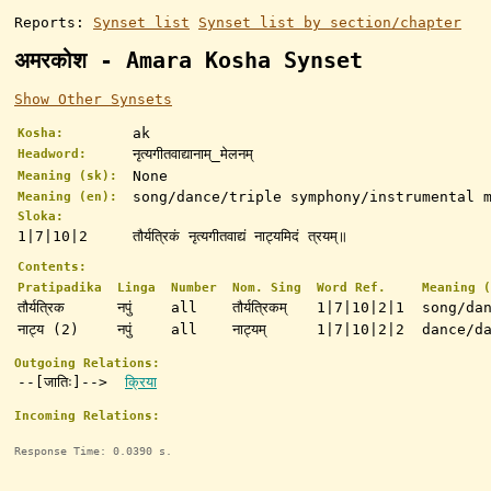
Reports:
Synset list
Synset list by section/chapter
अमरकोश - Amara Kosha Synset
Show Other Synsets
ak
Kosha:
नृत्यगीतवाद्यानाम्_मेलनम्
Headword:
None
Meaning (sk):
song/dance/triple symphony/instrumental 
Meaning (en):
Sloka:
1|7|10|2
तौर्यत्रिकं नृत्यगीतवाद्यं नाट्यमिदं त्रयम्॥
Contents:
Pratipadika
Linga
Number
Nom. Sing
Word Ref.
Meaning (
तौर्यत्रिक
नपुं
all
तौर्यत्रिकम्
1|7|10|2|1
song/da
नाट्य (2)
नपुं
all
नाट्यम्
1|7|10|2|2
dance/d
Outgoing Relations:
--[जातिः]-->
क्रिया
Incoming Relations:
Response Time: 0.0390 s.