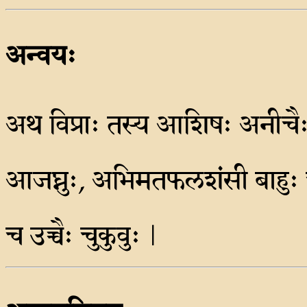
अन्वयः
अथ विप्राः तस्य आशिषः अनीचैः 
आजघ्नुः, अभिमतफलशंसी बाहुः चा
च उच्चैः चुकुवुः |