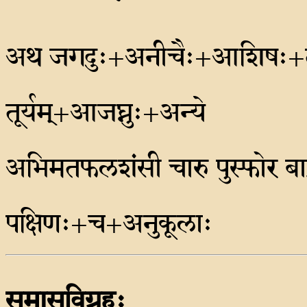
अथ जगदुः+अनीचैः+आशिषः+तस्
तूर्यम्+आजघ्नुः+अन्ये
अभिमतफलशंसी चारु पुस्फोर बाहुः
पक्षिणः+च+अनुकूलाः
समासविग्रहः