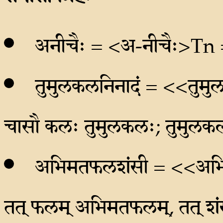
अनीचैः = <अ-नीचैः>Tn =
तुमुलकलनिनादं = <<तुम
चासौ कलः तुमुलकलः; तुमुलकलः 
अभिमतफलशंसी = <<अभ
तत् फलम् अभिमतफलम्, तत् शं