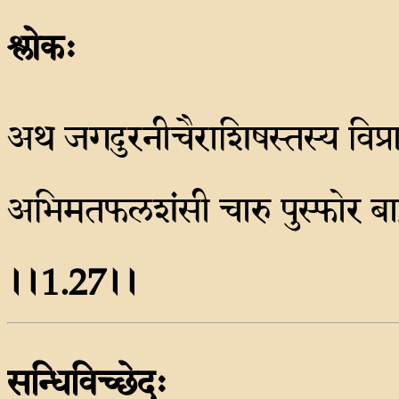
श्लोकः
अथ जगदुरनीचैराशिषस्तस्य विप्रास
अभिमतफलशंसी चारु पुस्फोर बाहुस्त
।।1.27।।
सन्धिविच्छेदः