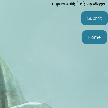
कुमारा वनम्हि मित्तेहि सह कीऌइत्वा भत