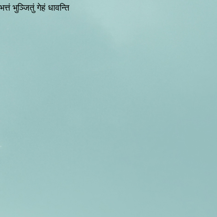
्तं भुञ्जितुं गेहं धावन्ति