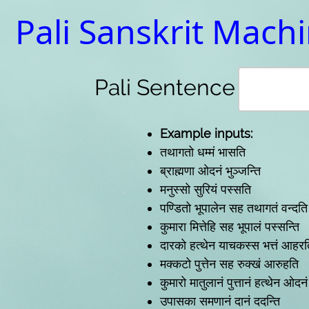
Pali Sanskrit Mach
Pali Sentence
Example inputs:
तथागतो धम्मं भासति
ब्राह्मणा ओदनं भुञ्जन्ति
मनुस्सो सुरियं पस्सति
पण्डितो भूपालेन सह तथागतं वन्दति
कुमारा मित्तेहि सह भूपालं पस्सन्ति
दारको हत्थेन याचकस्स भत्तं आहर
मक्कटो पुत्तेन सह रुक्खं आरुहति
कुमारो मातुलानं पुत्तानं हत्थेन ओदन
उपासका समणानं दानं ददन्ति