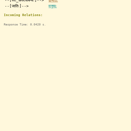
--[परा_अपरासंबन्धः]-->
उन्मत्तः
--[जातिः]-->
मनुष्यः
Incoming Relations:
Response Time: 0.0420 s.