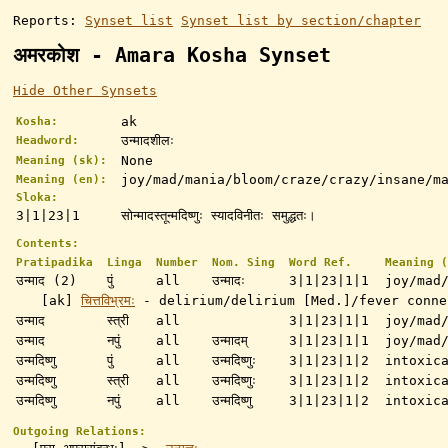
Reports:
Synset list
Synset list by section/chapter
अमरकोश - Amara Kosha Synset
Hide Other Synsets
ak
Kosha:
उन्मादशीलः
Headword:
None
Meaning (sk):
joy/mad/mania/bloom/craze/crazy/insane/m
Meaning (en):
Sloka:
3|1|23|1
सोन्मादस्तून्मदिष्णुः स्यादविनीतः समुद्धतः।
Contents:
Pratipadika
Linga
Number
Nom. Sing
Word Ref.
Meaning (
उन्माद (2)
पुं
all
उन्मादः
3|1|23|1|1
joy/mad
[ak]
चित्तविभ्रमः
- delirium/delirium [Med.]/fever conne
उन्माद
स्त्री
all
3|1|23|1|1
joy/mad
उन्माद
नपुं
all
उन्मादम्
3|1|23|1|1
joy/mad
उन्मदिष्णु
पुं
all
उन्मदिष्णुः
3|1|23|1|2
intoxic
उन्मदिष्णु
स्त्री
all
उन्मदिष्णुः
3|1|23|1|2
intoxic
उन्मदिष्णु
नपुं
all
उन्मदिष्णु
3|1|23|1|2
intoxic
Outgoing Relations: