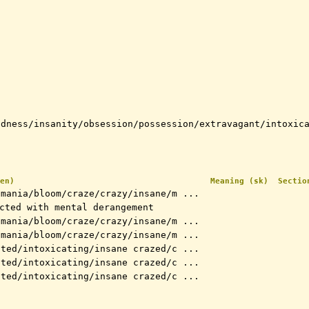
adness/insanity/obsession/possession/extravagant/intoxic
en)
Meaning (sk)
Sectio
/mania/bloom/craze/crazy/insane/m ...
cted with mental derangement
/mania/bloom/craze/crazy/insane/m ...
/mania/bloom/craze/crazy/insane/m ...
ated/intoxicating/insane crazed/c ...
ated/intoxicating/insane crazed/c ...
ated/intoxicating/insane crazed/c ...