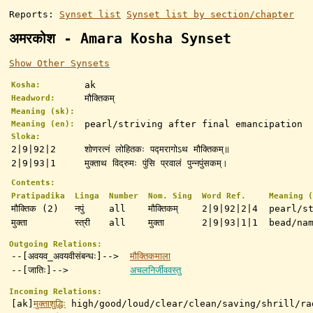
Reports:
Synset list
Synset list by section/chapter
अमरकोश - Amara Kosha Synset
Show Other Synsets
ak
Kosha:
मौक्तिकम्
Headword:
Meaning (sk):
pearl/striving after final emancipation
Meaning (en):
Sloka:
2|9|92|2
शोणरत्नं लोहितकः पद्मरागोऽथ मौक्तिकम्॥
2|9|93|1
मुक्ताथ विद्रुमः पुंसि प्रवालं पुन्नपुंसकम्।
Contents:
Pratipadika
Linga
Number
Nom. Sing
Word Ref.
Meaning (
मौक्तिक (2)
नपुं
all
मौक्तिकम्
2|9|92|2|4
pearl/s
मुक्ता
स्त्री
all
मुक्ता
2|9|93|1|1
bead/na
Outgoing Relations:
--[अवयव_अवयवीसंबन्धः]-->
मौक्तिकमाला
--[जातिः]-->
अचलनिर्जीववस्तु
Incoming Relations:
[ak]
मुक्ताशुद्धिः
high/good/loud/clear/clean/saving/shrill/ra