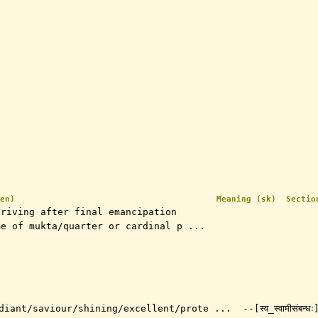
en)
Meaning (sk)
Sectio
triving after final emancipation
me of mukta/quarter or cardinal p ...
diant/saviour/shining/excellent/prote ...
--[स्व_स्वामीसंबन्ध