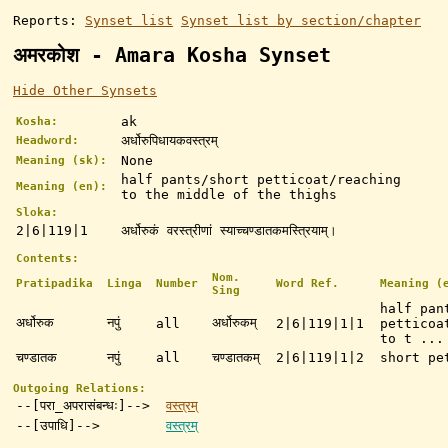
Reports:
Synset list
Synset list by section/chapter
अमरकोश - Amara Kosha Synset
Hide Other Synsets
ak
Kosha:
अर्धोरुपिधायकवस्त्रम्
Headword:
None
Meaning (sk):
half pants/short petticoat/reaching
Meaning (en):
to the middle of the thighs
Sloka:
2|6|119|1
अर्धोरुकं वरस्त्रीणां स्याच्चण्डातकमस्त्रियाम्।
Contents:
Nom.
Pratipadika
Linga
Number
Word Ref.
Meaning (
Sing
half pan
अर्धोरुक
नपुं
अर्धोरुकम्
all
2|6|119|1|1
petticoa
to t ...
चण्डातक
नपुं
all
चण्डातकम्
2|6|119|1|2
short pe
Outgoing Relations:
--[परा_अपरासंबन्धः]-->
वस्त्रम्
--[उपाधि]-->
वस्त्रम्