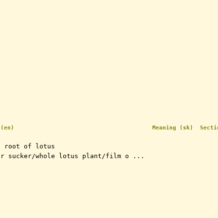
 (en)
Meaning (sk)
Secti
s root of lotus
or sucker/whole lotus plant/film o ...