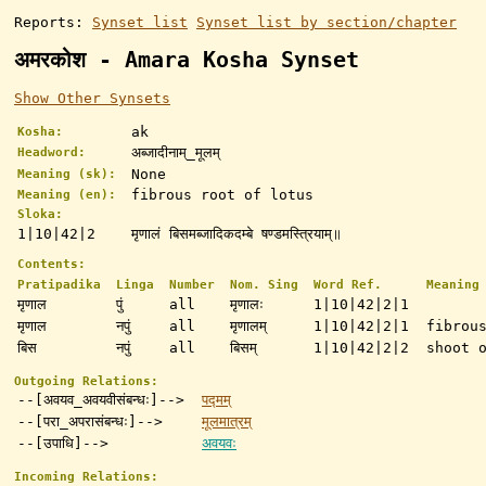
Reports:
Synset list
Synset list by section/chapter
अमरकोश - Amara Kosha Synset
Show Other Synsets
ak
Kosha:
अब्जादीनाम्_मूलम्
Headword:
None
Meaning (sk):
fibrous root of lotus
Meaning (en):
Sloka:
1|10|42|2
मृणालं बिसमब्जादिकदम्बे षण्डमस्त्रियाम्॥
Contents:
Pratipadika
Linga
Number
Nom. Sing
Word Ref.
Meaning
मृणाल
पुं
all
मृणालः
1|10|42|2|1
मृणाल
नपुं
all
मृणालम्
1|10|42|2|1
fibrou
बिस
नपुं
all
बिसम्
1|10|42|2|2
shoot 
Outgoing Relations:
--[अवयव_अवयवीसंबन्धः]-->
पद्मम्
--[परा_अपरासंबन्धः]-->
मूलमात्रम्
--[उपाधि]-->
अवयवः
Incoming Relations: