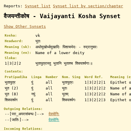
Reports:
Synset list
Synset list by section/chapter
वैजयन्तीकोष - Vaijayanti Kosha Synset
Show Other Synsets
vk
Kosha:
भूतः
Headword:
अधोमुखोर्ध्वमुखादिः पिशाचभेदः - रुद्रानुचरः
Meaning (sk):
Name of a lower deity
Meaning (en):
Sloka:
1|3|2|2
भूतापुत्रास्तु भूतानि भूताश्च शिवपार्श्वगाः॥
Contents:
Pratipadika
Linga
Number
Nom. Sing
Word Ref.
Meaning (e
भूतापुत्र
पुं
all
भूतापुत्रः
1|3|2|2|1
Epithet 
भूत (2)
पुं
all
भूतः
1|3|2|2|2
Name of 
भूत (8)
नपुं
all
भूतम्
1|3|2|2|2
Name of 
शिवपार्श्वग
पुं
all
शिवपार्श्वगः
1|3|2|2|3
Epithet 
Outgoing Relations:
--[परा_अपरासंबन्धः]-->
देवयोनिः
--[जातिः]-->
देवयोनिः
Incoming Relations: