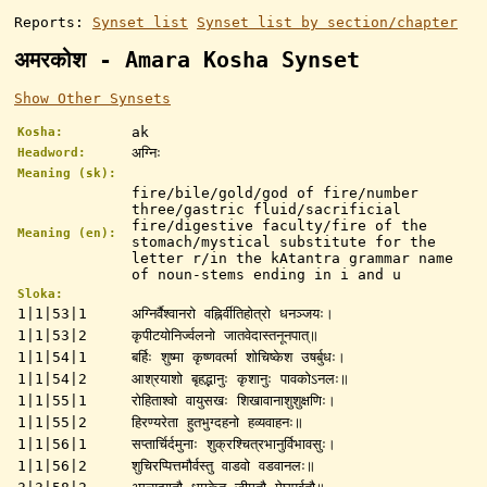
Reports:
Synset list
Synset list by section/chapter
अमरकोश - Amara Kosha Synset
Show Other Synsets
ak
Kosha:
अग्निः
Headword:
Meaning (sk):
fire/bile/gold/god of fire/number
three/gastric fluid/sacrificial
fire/digestive faculty/fire of the
Meaning (en):
stomach/mystical substitute for the
letter r/in the kAtantra grammar name
of noun-stems ending in i and u
Sloka:
1|1|53|1
अग्निर्वैश्वानरो वह्निर्वीतिहोत्रो धनञ्जयः।
1|1|53|2
कृपीटयोनिर्ज्वलनो जातवेदास्तनूनपात्॥
1|1|54|1
बर्हिः शुष्मा कृष्णवर्त्मा शोचिष्केश उषर्बुधः।
1|1|54|2
आश्रयाशो बृहद्भानुः कृशानुः पावकोऽनलः॥
1|1|55|1
रोहिताश्वो वायुसखः शिखावानाशुशुक्षणिः।
1|1|55|2
हिरण्यरेता हुतभुग्दहनो हव्यवाहनः॥
1|1|56|1
सप्तार्चिर्दमुनाः शुक्रश्चित्रभानुर्विभावसुः।
1|1|56|2
शुचिरप्पित्तमौर्वस्तु वाडवो वडवानलः॥