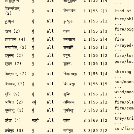
आशुशुक्षणि
पुं
all
आशुशुक्षणिः
1|1|55|1|4
...
हिरण्यरेतस्
पुं
हिरण्यरेतः
all
1|1|55|2|1
kind of 
(2)
fire/obl
हुतभुज्
पुं
all
हुतभुक्
1|1|55|2|2
...
fire/pig
दहन (2)
पुं
all
दहनः
1|1|55|2|3
...
हव्यवाहन (4)
पुं
all
हव्यवाहनः
1|1|55|2|4
fire
7-rayed/
सप्तार्चिस् (2)
पुं
all
सप्तार्चिः
1|1|56|1|1
...
दमुनस् (2)
पुं
all
दमुनः
1|1|56|1|2
fire/lor
pure/luc
शुक्र (7)
पुं
all
शुक्रः
1|1|56|1|3
...
shining 
चित्रभानु (2)
पुं
all
चित्रभानुः
1|1|56|1|4
...
sun/moon
विभावसु (2)
पुं
all
विभावसुः
1|1|56|1|5
...
wind/moo
शुचि (9)
पुं
all
शुचिः
1|1|56|2|1
...
अप्पित्त (2)
नपुं
all
अप्पित्तम्
1|1|56|2|2
fire/pla
fire/com
धूमकेतु (3)
पुं
all
धूमकेतुः
3|3|58|2|1
...
trey/tri
त्रेता (4)
स्त्री
all
त्रेता
3|3|69|1|2
...
sun/fire
तमोनुद् (3)
पुं
all
तमोनुत्
3|3|89|2|2
...