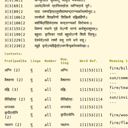
3|3|58|2
अग्न्युत्पातौ धूमकेतू जीमूतौ मेघपर्वतौ॥
3|3|69|1
उदयेऽधिगमे प्राप्तिस्त्रेता त्वग्नित्रये युगे।
3|3|89|2
पादा रश्म्यङ्घ्रितुर्यांशाश्चन्द्राग्न्यर्कास्तमोनुदः॥
3|3|106|2
तरुशैलौ शिखरिणौ शिखिनौ वह्निबर्हिणौ॥
3|3|108|2
वर्षार्चिर्व्रीहिभेदाश्च चन्द्राग्न्यर्का विरोचनाः॥
3|3|155|2
धिष्ण्यं स्थाने गृहे भेऽग्नौ भाग्यं कर्मशुभाशुभम्॥
3|3|199|2
बहुलाः कृत्तिका गावो बहुलोऽग्नौ शितौ त्रिषु॥
3|3|229|1
देवभेदेऽनले रश्मौ वसू रत्ने धने वसु।
3|3|239|2
व्यूहो वृन्देऽप्यहिर्वृत्रेऽप्यग्नीन्द्वर्कास्तमोपहाः॥
Contents:
Nom.
Pratipadika
Linga
Number
Word Ref.
Meaning (
Sing
fire/bil
अग्नि (2)
पुं
all
अग्निः
1|1|53|1|1
...
sun/comm
वैश्वानर (2)
पुं
all
वैश्वानरः
1|1|53|1|2
...
fire/tea
वह्नि (3)
पुं
all
वह्निः
1|1|53|1|3
...
sun/invi
वीतिहोत्र (2)
पुं
all
वीतिहोत्रः
1|1|53|1|4
...
धन्ञ्जय
पुं
all
धन्ञ्जयः
1|1|53|1|5
कृपीटयोनि
पुं
कृपीटयोनिः
all
1|1|53|2|1
fire/woo
(2)
fire/fla
ज्वलन (2)
पुं
all
ज्वलनः
1|1|53|2|2
...