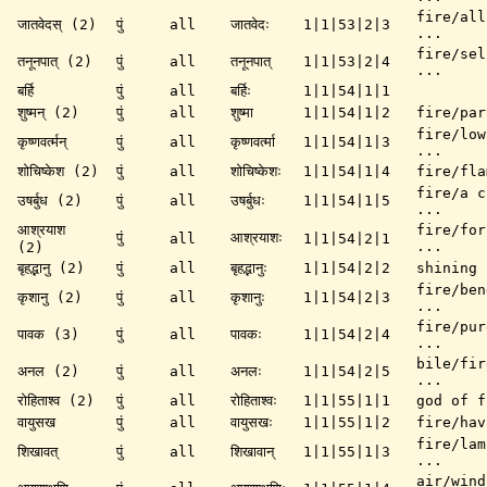
fire/all
जातवेदस् (2)
पुं
all
जातवेदः
1|1|53|2|3
...
fire/sel
तनूनपात् (2)
पुं
all
तनूनपात्
1|1|53|2|4
...
बर्हि
पुं
all
बर्हिः
1|1|54|1|1
शुष्मन् (2)
पुं
all
शुष्मा
1|1|54|1|2
fire/par
fire/low
कृष्णवर्त्मन्
पुं
all
कृष्णवर्त्मा
1|1|54|1|3
...
शोचिष्केश (2)
पुं
all
शोचिष्केशः
1|1|54|1|4
fire/fla
fire/a c
उषर्बुध (2)
पुं
all
उषर्बुधः
1|1|54|1|5
...
आश्रयाश
fire/for
पुं
आश्रयाशः
all
1|1|54|2|1
...
(2)
बृहद्भानु (2)
पुं
all
बृहद्भानुः
1|1|54|2|2
shining 
fire/ben
कृशानु (2)
पुं
all
कृशानुः
1|1|54|2|3
...
fire/pur
पावक (3)
पुं
all
पावकः
1|1|54|2|4
...
bile/fir
अनल (2)
पुं
all
अनलः
1|1|54|2|5
...
रोहिताश्व (2)
पुं
all
रोहिताश्वः
1|1|55|1|1
god of f
वायुसख
पुं
all
वायुसखः
1|1|55|1|2
fire/hav
fire/lam
शिखावत्
पुं
all
शिखावान्
1|1|55|1|3
...
air/wind