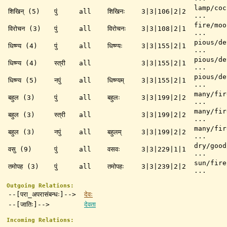
lamp/coc
शिखिन् (5)
पुं
all
शिखिनः
3|3|106|2|2
...
fire/moo
विरोचन (3)
पुं
all
विरोचनः
3|3|108|2|1
...
pious/de
धिष्ण्य (4)
पुं
all
धिष्ण्यः
3|3|155|2|1
...
pious/de
धिष्ण्य (4)
स्त्री
all
3|3|155|2|1
...
pious/de
धिष्ण्य (5)
नपुं
all
धिष्ण्यम्
3|3|155|2|1
...
many/fir
बहुल (3)
पुं
all
बहुलः
3|3|199|2|2
...
many/fir
बहुल (3)
स्त्री
all
3|3|199|2|2
...
many/fir
बहुल (3)
नपुं
all
बहुलम्
3|3|199|2|2
...
dry/good
वसु (9)
पुं
all
वसवः
3|3|229|1|1
...
sun/fire
तमोपह (3)
पुं
all
तमोपहः
3|3|239|2|2
...
Outgoing Relations:
--[परा_अपरासंबन्धः]-->
देवः
--[जातिः]-->
देवता
Incoming Relations: