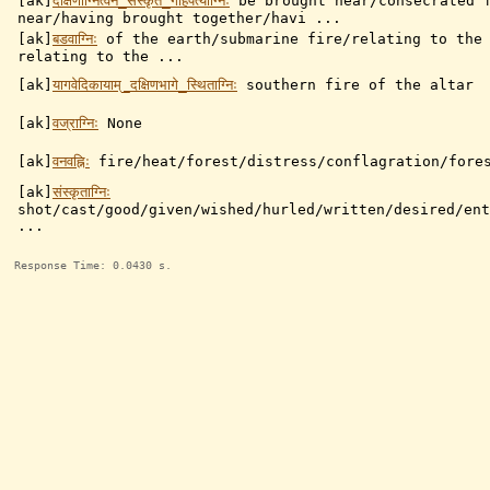
[ak]
दक्षिणाग्नित्वेन_संस्कृत_गार्हपत्याग्निः
be brought near/consecrated 
near/having brought together/havi ...
[ak]
बडवाग्निः
of the earth/submarine fire/relating to the
relating to the ...
[ak]
यागवेदिकायाम्_दक्षिणभागे_स्थिताग्निः
southern fire of the altar
[ak]
वज्राग्निः
None
[ak]
वनवह्निः
fire/heat/forest/distress/conflagration/fores
[ak]
संस्कृताग्निः
shot/cast/good/given/wished/hurled/written/desired/ent
...
Response Time: 0.0430 s.