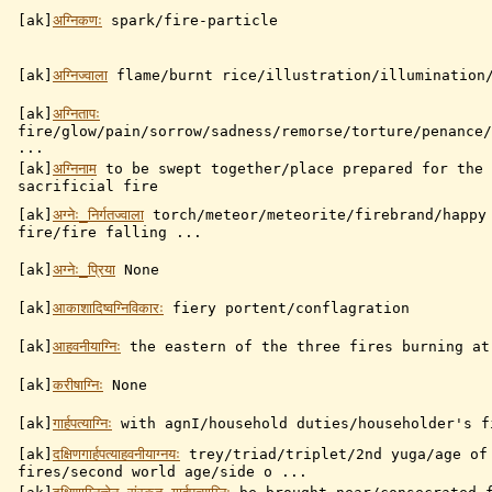
[ak]
अग्निकणः
spark/fire-particle
[ak]
अग्निज्वाला
flame/burnt rice/illustration/illumination/
[ak]
अग्नितापः
fire/glow/pain/sorrow/sadness/remorse/torture/penance/
...
[ak]
अग्निनाम
to be swept together/place prepared for the 
sacrificial fire
[ak]
अग्नेः_निर्गतज्वाला
torch/meteor/meteorite/firebrand/happy
fire/fire falling ...
[ak]
अग्नेः_प्रिया
None
[ak]
आकाशादिष्वग्निविकारः
fiery portent/conflagration
[ak]
आहवनीयाग्निः
the eastern of the three fires burning at
[ak]
करीषाग्निः
None
[ak]
गार्हपत्याग्निः
with agnI/household duties/householder's f
[ak]
दक्षिणगार्हपत्याहवनीयाग्नयः
trey/triad/triplet/2nd yuga/age of
fires/second world age/side o ...