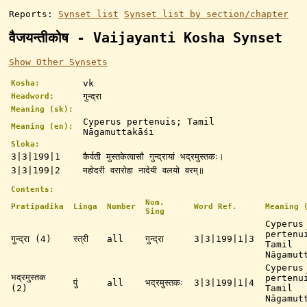
Reports:
Synset list
Synset list by section/chapter
वैजयन्तीकोष - Vaijayanti Kosha Synset
Show Other Synsets
vk
Kosha:
गुन्द्रा
Headword:
Meaning (sk):
Cyperus pertenuis; Tamil
Meaning (en):
Nāgamuttakāśi
Sloka:
3|3|199|1
कैर्वती मुस्तकेत्वासौ गुन्द्रायां भद्रमुस्तकः।
3|3|199|2
महोदरी वरारोहा नादेयी वलयो वरम्॥
Contents:
Nom.
Pratipadika
Linga
Number
Word Ref.
Meaning 
Sing
Cyperus
pertenu
गुन्द्रा (4)
स्त्री
all
गुन्द्रा
3|3|199|1|3
Tamil
Nāgamut
Cyperus
भद्रमुस्तक
pertenu
पुं
all
भद्रमुस्तकः
3|3|199|1|4
(2)
Tamil
Nāgamut