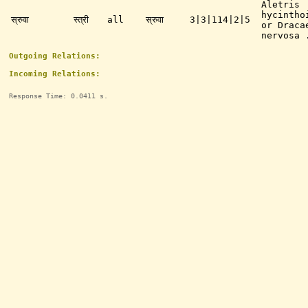
Aletris
hycintho
स्रुवा
स्त्री
all
स्रुवा
3|3|114|2|5
or Draca
nervosa 
Outgoing Relations:
Incoming Relations:
Response Time: 0.0411 s.