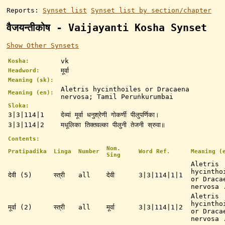
Reports:
Synset list
Synset list by section/chapter
वैजयन्तीकोष - Vaijayanti Kosha Synset
Show Other Synsets
vk
Kosha:
मूर्वा
Headword:
Meaning (sk):
Aletris hycinthoiles or Dracaena
Meaning (en):
nervosa; Tamil Peruṅkurumbai
Sloka:
3|3|114|1
देव्यां मूर्वा धनुश्रेणी गोकर्णी पीलुपर्णिका।
3|3|114|2
मधूलिका तिक्तवल्का पीलुनी तेजनी स्रुवा॥
Contents:
Nom.
Pratipadika
Linga
Number
Word Ref.
Meaning (
Sing
Aletris
hycintho
देवी (5)
स्त्री
all
देवी
3|3|114|1|1
or Draca
nervosa 
Aletris
hycintho
मूर्वा (2)
स्त्री
all
मूर्वा
3|3|114|1|2
or Draca
nervosa 