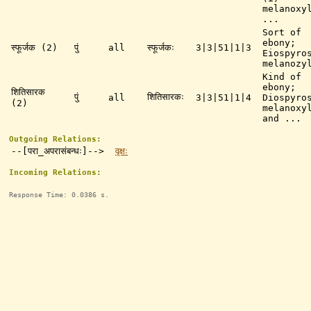
melanoxy
...
Sort of
ebony;
स्फूर्जक (2)
पुं
all
स्फूर्जकः
3|3|51|1|3
Eiospyro
melanozy
Kind of
ebony;
शितिसारक
पुं
शितिसारकः
all
3|3|51|1|4
Diospyro
(2)
melanoxy
and ...
Outgoing Relations:
--[परा_अपरासंबन्धः]-->
वृक्षः
Incoming Relations:
Response Time: 0.0386 s.