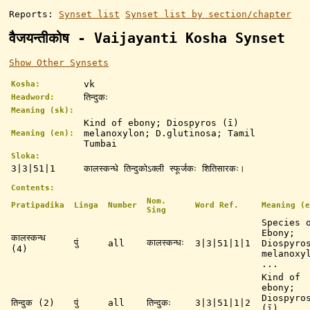
Reports:
Synset list
Synset list by section/chapter
वैजयन्तीकोष - Vaijayanti Kosha Synset
Show Other Synsets
vk
Kosha:
तिन्दुकः
Headword:
Meaning (sk):
Kind of ebony; Diospyros (ī)
melanoxylon; D.glutinosa; Tamil
Meaning (en):
Tumbai
Sloka:
3|3|51|1
कालस्कन्धे तिन्दुकोऽक्ली स्फूर्जकः शितिसारकः।
Contents:
Nom.
Pratipadika
Linga
Number
Word Ref.
Meaning (e
Sing
Species 
Ebony;
कालस्कन्ध
पुं
कालस्कन्धः
all
3|3|51|1|1
Diospyro
(4)
melanoxy
...
Kind of
ebony;
Diospyro
तिन्दुक (2)
पुं
all
तिन्दुकः
3|3|51|1|2
(ī)